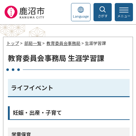
さがす
メニュー
Language
トップ
>
部局一覧
>
教育委員会事務局
> 生涯学習課
教育委員会事務局 生涯学習課
ライフイベント
妊娠・出産・子育て
学童保育