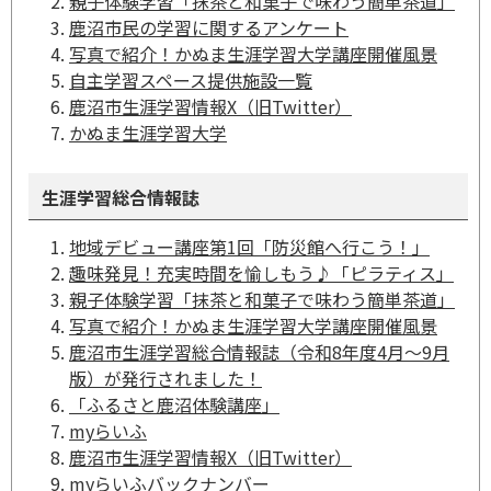
親子体験学習「抹茶と和菓子で味わう簡単茶道」
鹿沼市民の学習に関するアンケート
写真で紹介！かぬま生涯学習大学講座開催風景
自主学習スペース提供施設一覧
鹿沼市生涯学習情報X（旧Twitter）
かぬま生涯学習大学
生涯学習総合情報誌
地域デビュー講座第1回「防災館へ行こう！」
趣味発見！充実時間を愉しもう♪「ピラティス」
親子体験学習「抹茶と和菓子で味わう簡単茶道」
写真で紹介！かぬま生涯学習大学講座開催風景
鹿沼市生涯学習総合情報誌（令和8年度4月～9月
版）が発行されました！
「ふるさと鹿沼体験講座」
myらいふ
鹿沼市生涯学習情報X（旧Twitter）
myらいふバックナンバー