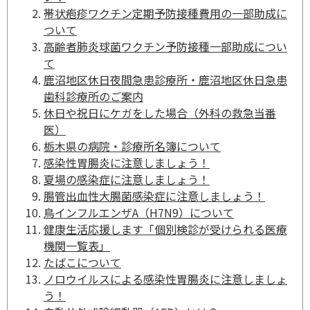
帯状疱疹ワクチン定期予防接種費用の一部助成に
ついて
高齢者肺炎球菌ワクチン予防接種一部助成につい
て
鹿沼地区休日夜間急患診療所・鹿沼地区休日急患
歯科診療所のご案内
休日や祝日にケガをした場合（外科の救急当番
医）
栃木県の病院・診療所名簿について
感染性胃腸炎に注意しましょう！
夏場の感染症に注意しましょう！
腸管出血性大腸菌感染症に注意しましょう！
鳥インフルエンザA（H7N9）について
健康生活応援します「個別検診が受けられる医療
機関一覧表」
たばこについて
ノロウイルスによる感染性胃腸炎に注意しましょ
う！