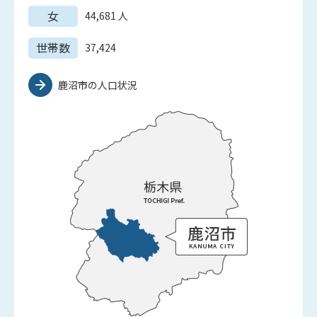
女
44,681
人
世帯数
37,424
鹿沼市の人口状況