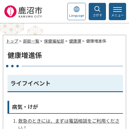
さがす
メニュー
Language
トップ
>
部局一覧
>
保健福祉部
>
健康課
> 健康増進係
健康増進係
ライフイベント
病気・けが
救急のときには、まずは電話相談をご利用くださ
い！