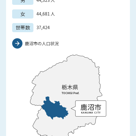
男
44,323
人
女
44,681
人
世帯数
37,424
鹿沼市の人口状況