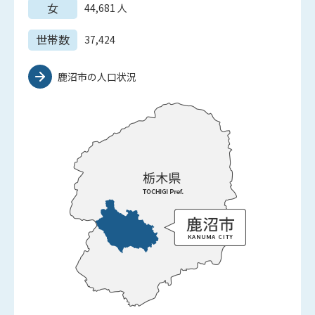
女
44,681
人
世帯数
37,424
鹿沼市の人口状況