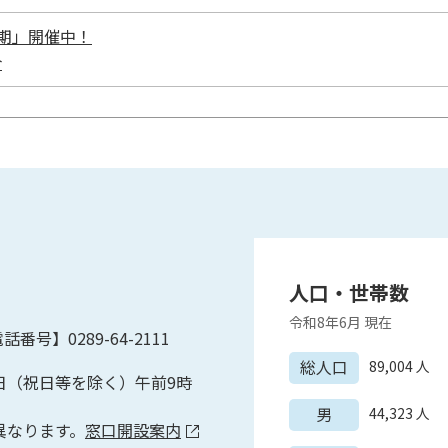
I期」開催中！
介
人口・世帯数
令和8年6月
現在
話番号】0289-64-2111
総人口
89,004
人
日（祝日等を除く）午前9時
男
44,323
人
異なります。
窓口開設案内