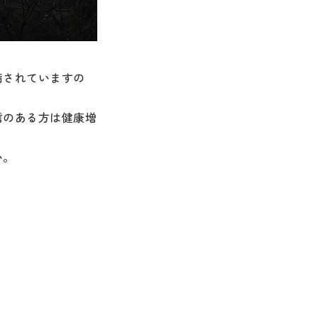
備されていますの
信のある方は健康増
い。