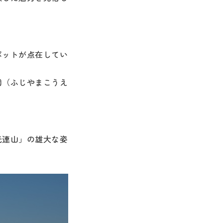
ポットが点在してい
園（ふじやまこうえ
光連山」の雄大な姿