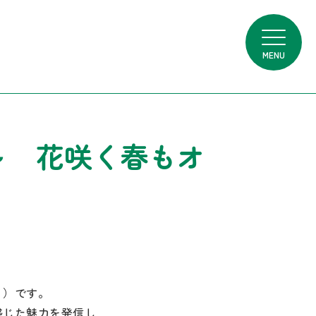
MENU
～ 花咲く春もオ
ょ）です。
感じた魅力を発信し