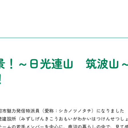
景！～日光連山 筑波山
！
沼市魅力発信特派員（愛称：シカノツノタチ）になりました
発建設所（みずしげんきこうおもいがわかいはつけんせつし
チームの若手メンバーを中心に、鹿沼の暮らしの中で、見て