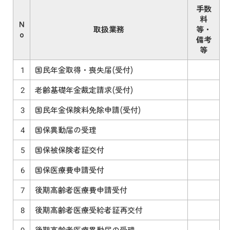
手数
料
N
取扱業務
等・
o
備考
等
1
国民年金取得・喪失届(受付)
2
老齢基礎年金裁定請求(受付)
3
国民年金保険料免除申請(受付)
4
国保異動届の受理
5
国保被保険者証交付
6
国保医療費申請受付
7
後期高齢者医療費申請受付
8
後期高齢者医療受給者証再交付
9
後期高齢者医療異動届の受理