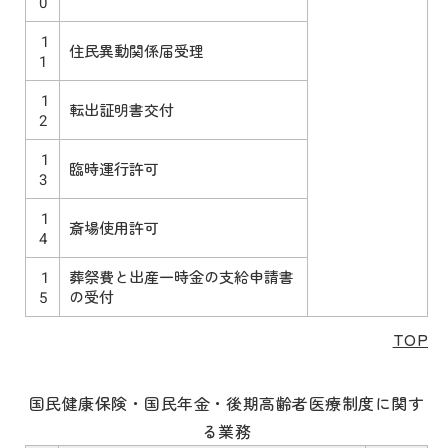
0
1
住民異動関係届受理
1
1
転出証明書交付
2
1
臨時運行許可
3
1
斎場使用許可
4
1
葬祭費と出産一時金の支給申請書
5
の受付
TOP
国民健康保険・国民年金・後期高齢者医療制度に関す
る業務