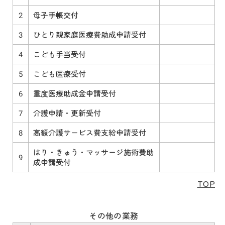
2
母子手帳交付
3
ひとり親家庭医療費助成申請受付
4
こども手当受付
5
こども医療受付
6
重度医療助成金申請受付
7
介護申請・更新受付
8
高額介護サービス費支給申請受付
はり・きゅう・マッサージ施術費助
9
成申請受付
TOP
その他の業務