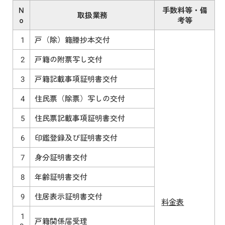
N
手数料等・備
取扱業務
o
考等
1
戸（除）籍謄抄本交付
2
戸籍の附票写し交付
3
戸籍記載事項証明書交付
4
住民票（除票）写しの交付
5
住民票記載事項証明書交付
6
印鑑登録及び証明書交付
7
身分証明書交付
8
年齢証明書交付
9
住居表示証明書交付
料金表
1
戸籍関係届受理