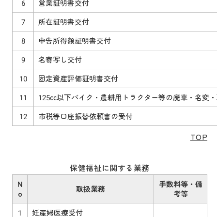
6
営業証明書交付
7
所在証明書交付
8
申告所得額証明書交付
9
名寄写し交付
10
固定資産評価証明書交付
11
125cc以下バイク・農耕用トラクター等の廃車・名変
12
市税等口座振替依頼書の受付
TOP
保健福祉に関する業務
N
手数料等・備
取扱業務
o
考等
1
妊産婦医療受付