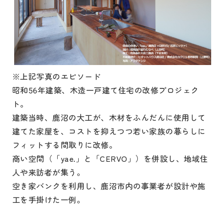
※上記写真のエピソード
昭和56年建築、木造一戸建て住宅の改修プロジェク
ト。
建築当時、鹿沼の大工が、木材をふんだんに使用して
建てた家屋を、コストを抑えつつ若い家族の暮らしに
フィットする間取りに改修。
商い空間（「yae.」と「CERVO」）を併設し、地域住
人や来訪者が集う。
空き家バンクを利用し、鹿沼市内の事業者が設計や施
工を手掛けた一例。