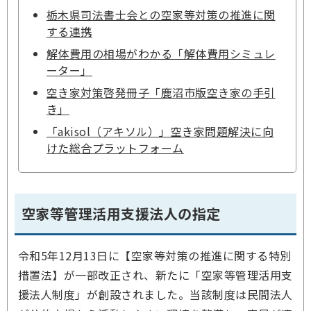
栃木県司法書士会との空家等対策の推進に関
する連携
解体費用の相場がわかる「解体費用シミュレ
ーター」
空き家対策啓発冊子「鹿沼市版空き家の手引
き」
「akisol（アキソル）」空き家問題解決に向
けた総合プラットフォーム
空家等管理活用支援法人の指定
令和5年12月13日に【空家等対策の推進に関する特別
措置法】が一部改正され、新たに「空家等管理活用支
援法人制度」が創設されました。当該制度は民間法人