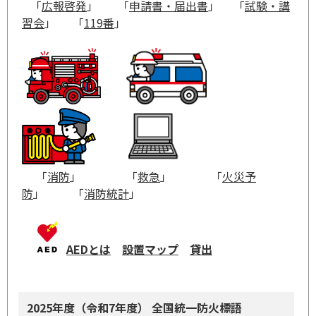
「
広報啓発
」 「
申請書・届出書
」 「
試験・講
習会
」 「
119番
」
「
消防
」 「
救急
」 「
火災予
防
」 「
消防統計
」
AEDとは
設置マップ
貸出
2025年度（令和7年度） 全国統一防火標語