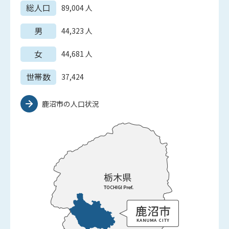
総人口
89,004
人
男
44,323
人
女
44,681
人
世帯数
37,424
鹿沼市の人口状況