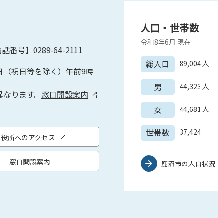
人口・世帯数
令和8年6月
現在
話番号】0289-64-2111
総人口
89,004
人
日（祝日等を除く）午前9時
男
44,323
人
異なります。
窓口開設案内
女
44,681
人
世帯数
37,424
市役所へのアクセス
窓口開設案内
鹿沼市の人口状況