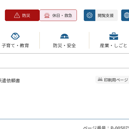
防災
休日・救急
閲覧支援
子育て・教育
防災・安全
産業・しごと
派遣依頼書
印刷用ページ
ページ番号：P-00507