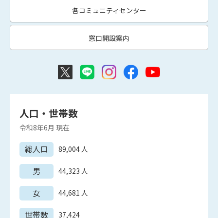
各コミュニティセンター
窓口開設案内
人口・世帯数
令和8年6月
現在
総人口
89,004
人
男
44,323
人
女
44,681
人
世帯数
37,424