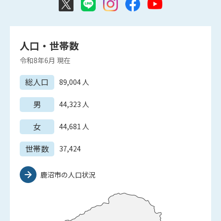
人口・世帯数
令和8年6月
現在
総人口
89,004
人
男
44,323
人
女
44,681
人
世帯数
37,424
鹿沼市の人口状況