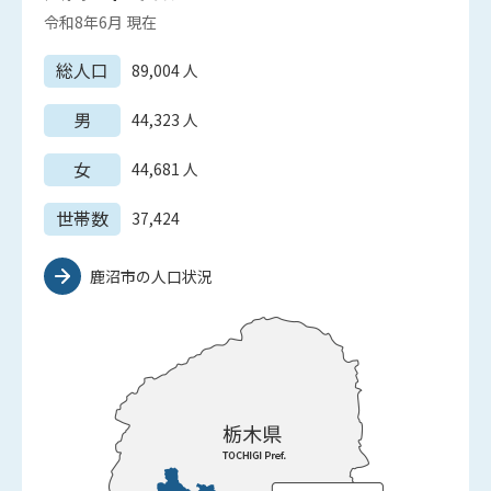
令和8年6月
現在
総人口
89,004
人
男
44,323
人
女
44,681
人
世帯数
37,424
鹿沼市の人口状況