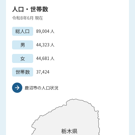
人口・世帯数
令和8年6月
現在
総人口
89,004
人
男
44,323
人
女
44,681
人
世帯数
37,424
鹿沼市の人口状況