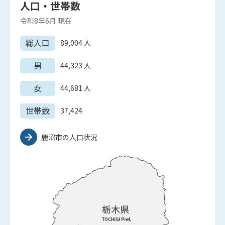
人口・世帯数
令和8年6月
現在
総人口
89,004
人
男
44,323
人
女
44,681
人
世帯数
37,424
鹿沼市の人口状況