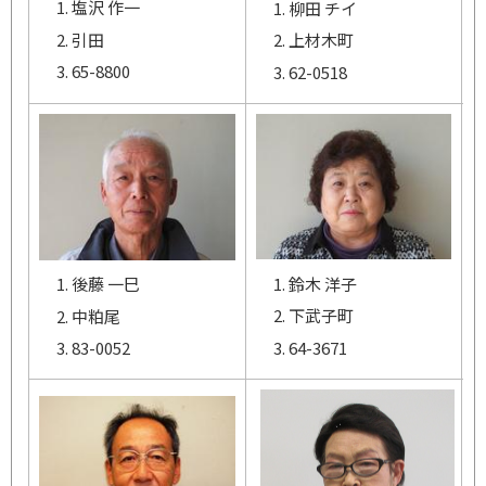
塩沢 作一
柳田 チイ
引田
上材木町
65-8800
62-0518
鈴木 洋子
後藤 一巳
下武子町
中粕尾
64-3671
83-0052