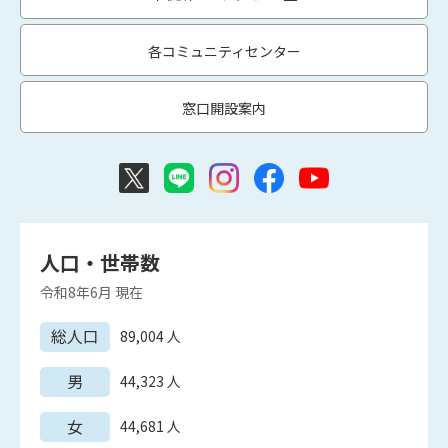
各コミュニティセンター
窓口開設案内
人口・世帯数
令和8年6月
現在
総人口
89,004
人
男
44,323
人
女
44,681
人