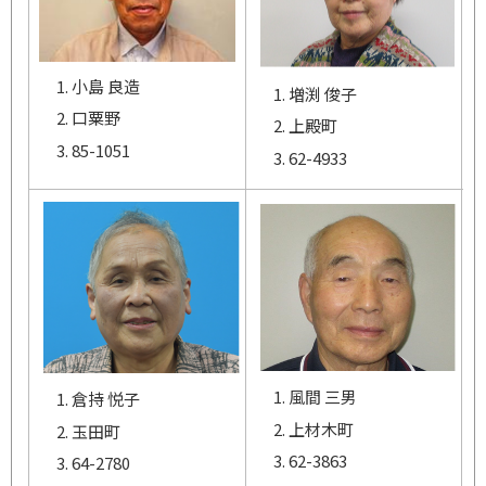
小島 良造
増渕 俊子
口粟野
上殿町
85-1051
62-4933
風間 三男
倉持 悦子
上材木町
玉田町
62-3863
64-2780