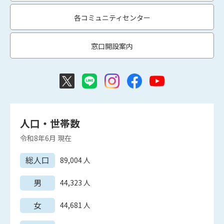
各コミュニティセンター
窓口開設案内
人口・世帯数
令和8年6月
現在
総人口
89,004
人
男
44,323
人
女
44,681
人