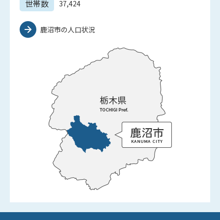
世帯数
37,424
鹿沼市の人口状況