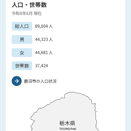
人口・世帯数
令和8年6月
現在
総人口
89,004
人
男
44,323
人
女
44,681
人
世帯数
37,424
鹿沼市の人口状況