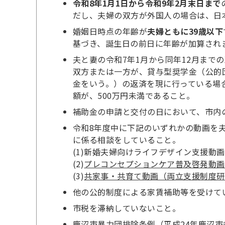
令和8年1月1日から令和9年2月末日まで
だし、夫婦の双方が外国人の場合は、日
婚姻日時点の年齢が
夫婦ともに39歳以下
基づき、誕生日の前日に年齢が加算され
夫と妻の令和7年1月から同年12月までの
双方または一方が、貸与型奨学金（公的
金をいう。）の返済を現に行っている場
額が、500万円未満であること。
補助金の申請と交付の日において、市内
令和8年度中に下記のいずれかの動画を
に係る相談をしていること。
(1)新婚夫婦向けライフデザイン支援動
(2)
プレコンセプションケア普及啓発動画
(3)
共家事・共育て動画（両立支援制度研
他の公的制度による家賃補助等を受けて
市税を滞納していないこと。
鹿沼市暴力団排除条例（平成24年鹿沼市