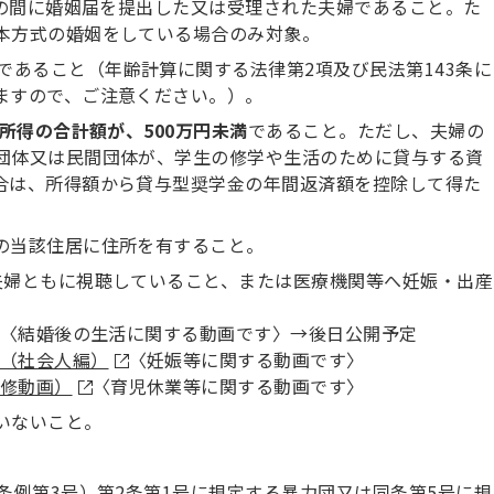
の間に婚姻届を提出した又は受理された夫婦であること。た
本方式の婚姻をしている場合のみ対象。
であること（年齢計算に関する法律第2項及び民法第143条に
ますので、ご注意ください。）。
所得の合計額が、500万円未満
であること。ただし、夫婦の
団体又は民間団体が、学生の修学や生活のために貸与する資
合は、所得額から貸与型奨学金の年間返済額を控除して得た
の当該住居に住所を有すること。
夫婦ともに視聴していること、または医療機関等へ妊娠・出産
画〈結婚後の生活に関する動画です〉→後日公開予定
（社会人編）
〈妊娠等に関する動画です〉
修動画）
〈育児休業等に関する動画です〉
いないこと。
条例第3号）第2条第1号に規定する暴力団又は同条第5号に規