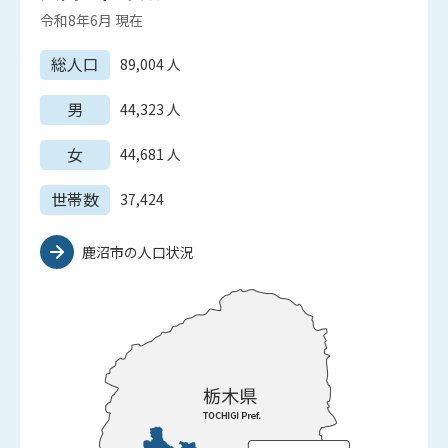
令和8年6月
現在
総人口
89,004
人
男
44,323
人
女
44,681
人
世帯数
37,424
鹿沼市の人口状況