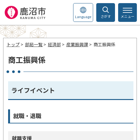
さがす
メニュー
Language
トップ
>
部局一覧
>
経済部
>
産業振興課
> 商工振興係
商工振興係
ライフイベント
就職・退職
就職支援