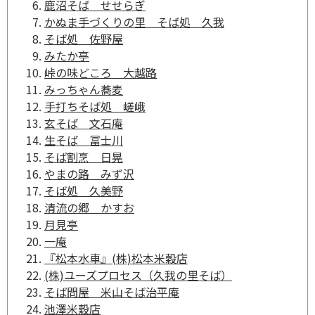
鹿沼そば せせらぎ
かぬま手づくりの里 そば処 久我
そば処 佐野屋
みたか亭
峠の味どころ 大越路
みっちゃん蕎麦
手打ちそば処 嵯峨
玄そば 文石庵
生そば 冨士川
そば割烹 日晃
やまの路 みず沢
そば処 久美野
清流の郷 かすお
月見亭
一庵
『松本水車』(株)松本米穀店
(株)ユーズプロセス（久我の里そば）
そば問屋 米山そば治平庵
池澤米穀店