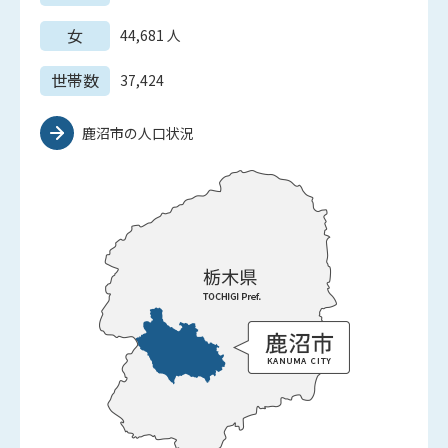
女
44,681
人
世帯数
37,424
鹿沼市の人口状況