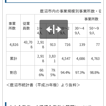
鹿沼市内の事業規模別事業所数・従
事業所数
事業
従業
所数
員数
1～
5～
10～2
30～4
50～9
4人
9人
9人
9人
9人
43,70
2,91
4,816
913
716
139
77
8
8
2,91
3,83
累計
4,547
4,686
4,763
8
1
60.
79.
割合
94.4%
97.3%
98.8%
6%
5%
＜鹿沼市統計書（平成
年版）より抜粋＞
29