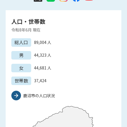
人口・世帯数
令和8年6月
現在
総人口
89,004
人
男
44,323
人
女
44,681
人
世帯数
37,424
鹿沼市の人口状況