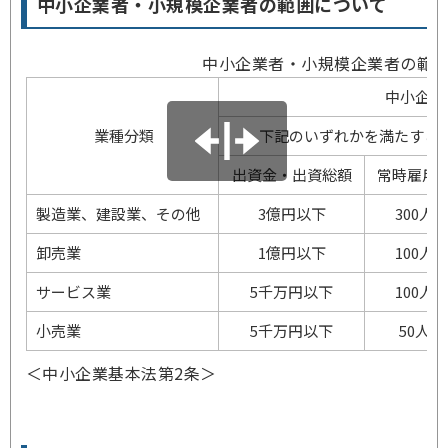
中小企業者・小規模企業者の範囲について
中小企業者・小規模企業者の範
中小企業
業種分類
下記のいずれかを満たすこ
出資金・出資総額
常時雇用
製造業、建設業、その他
3億円以下
300人
卸売業
1億円以下
100人
サービス業
5千万円以下
100人
小売業
5千万円以下
50人以
＜中小企業基本法第2条＞