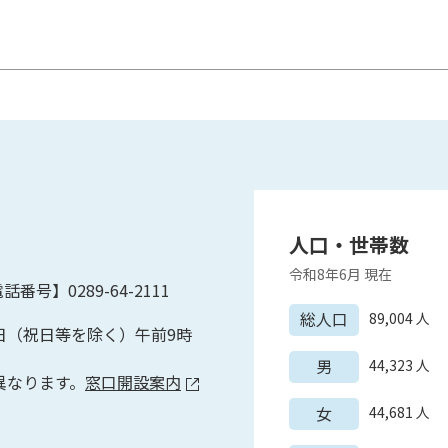
人口・世帯数
令和8年6月
現在
話番号】0289-64-2111
総人口
89,004
人
日（祝日等を除く）午前9時
男
44,323
人
異なります。
窓口開設案内
女
44,681
人