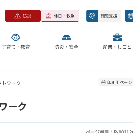
防災
休日・救急
閲覧支援
子育て・教育
防災・安全
産業・しごと
ットワーク
印刷用ページ
ワーク
ページ番号：P-00112