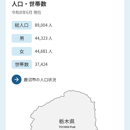
人口・世帯数
令和8年6月
現在
総人口
89,004
人
男
44,323
人
女
44,681
人
世帯数
37,424
鹿沼市の人口状況