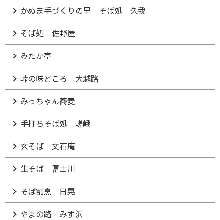
かぬま手づくりの里 そば処 久我
そば処 佐野屋
みたか亭
峠の味どころ 大越路
みっちゃん蕎麦
手打ちそば処 嵯峨
玄そば 文石庵
生そば 冨士川
そば割烹 日晃
やまの路 みず沢