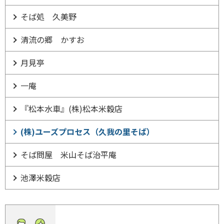
そば処 久美野
清流の郷 かすお
月見亭
一庵
『松本水車』(株)松本米穀店
(株)ユーズプロセス（久我の里そば）
そば問屋 米山そば治平庵
池澤米穀店