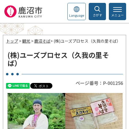
さがす
メニュー
Language
トップ
>
観光
>
鹿沼そば
> (株)ユーズプロセス（久我の里そば）
(株)ユーズプロセス（久我の里そ
ば）
ページ番号：P-001256