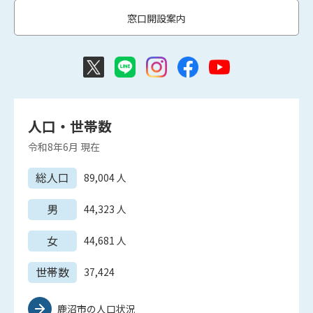
窓口開設案内
人口・世帯数
令和8年6月
現在
総人口
89,004
人
男
44,323
人
女
44,681
人
世帯数
37,424
鹿沼市の人口状況