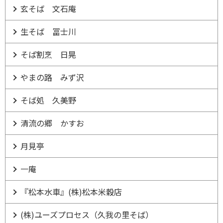
玄そば 文石庵
生そば 冨士川
そば割烹 日晃
やまの路 みず沢
そば処 久美野
清流の郷 かすお
月見亭
一庵
『松本水車』(株)松本米穀店
(株)ユーズプロセス（久我の里そば）