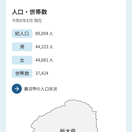
人口・世帯数
令和8年6月
現在
総人口
89,004
人
男
44,323
人
女
44,681
人
世帯数
37,424
鹿沼市の人口状況