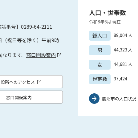
人口・世帯数
令和8年6月
現在
話番号】0289-64-2111
総人口
89,004
人
日（祝日等を除く）午前9時
男
44,323
人
異なります。
窓口開設案内
女
44,681
人
世帯数
37,424
市役所へのアクセス
窓口開設案内
鹿沼市の人口状況