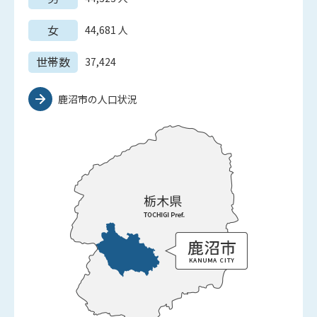
女
44,681
人
世帯数
37,424
鹿沼市の人口状況