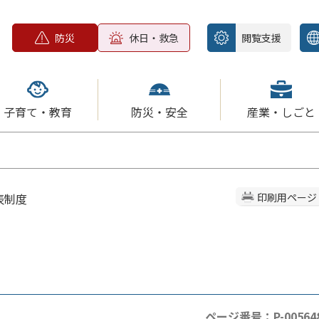
防災
休日・救急
閲覧支援
子育て・教育
防災・安全
産業・しごと
表制度
印刷用ページ
ページ番号：P-00564