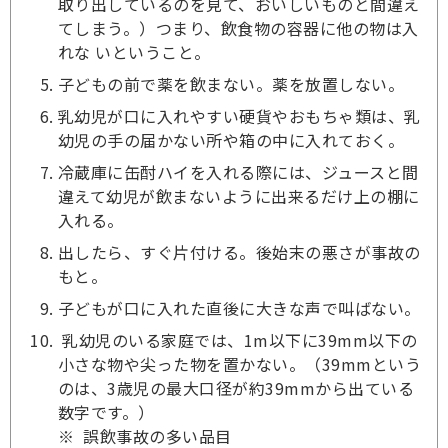
取り出しているのを見て、おいしいものと間違え
てしまう。）つまり、飲食物の容器に他の物は入
れな いということ。
子どもの前で薬を飲まない。薬を放置しない。
乳幼児が口に入れやすい硬貨やおもちゃ類は、乳
幼児の手の届かない所や箱の中に入れておく。
冷蔵庫に缶酎ハイを入れる際には、ジュースと間
違えて幼児が飲まないように出来るだけ上の棚に
入れる。
出したら、すぐ片付ける。後始末の悪さが事故の
もと。
子どもが口に入れた直後に大きな声で叫ばない。
乳幼児のいる家庭では、1m以下に39mm以下の
小さな物や尖った物を置かない。（39mmという
のは、3歳児の最大口径が約39mmから出ている
数字です。）
※ 誤飲事故の多い品目