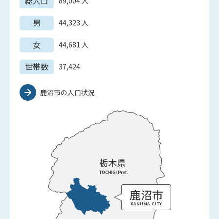
総人口
89,004
人
男
44,323
人
女
44,681
人
世帯数
37,424
鹿沼市の人口状況