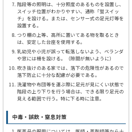
階段等の照明は、十分照度のあるものを設置し、
スイッチ位置がわかりやすい、通称「蛍スイッ
チ」を設ける。または、センサー式の足元灯等を
設置する。
つり棚の上等、高所に置いてある物を取るとき
は、安定した台座を使用する。
乳幼児や小児が誤って転落しないよう、ベランダ
や窓には柵を設ける。（隙間が無いように）
吹き抜けのある家では、落下の危険性があるので
落下防止に十分な配慮が必要である。
洗濯物や布団等を運ぶ際に足元が見にくい状態で
階段の上り下りを行う場合は、できる限り足元の
見える範囲で行う。特に下る時に注意。
中毒・誤飲・窒息対策
医薬品の服用については、医師・薬剤師等から十