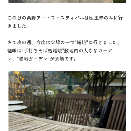
この日の粟野アートフェスティバルは医王寺のみに行
きました。
さて次の週、今度は会場の一つ"嵯峨"に行きました。
嵯峨は"手打ちそば処嵯峨"敷地内の大きなガーデ
ン、"嵯峨ガーデン"が会場です。