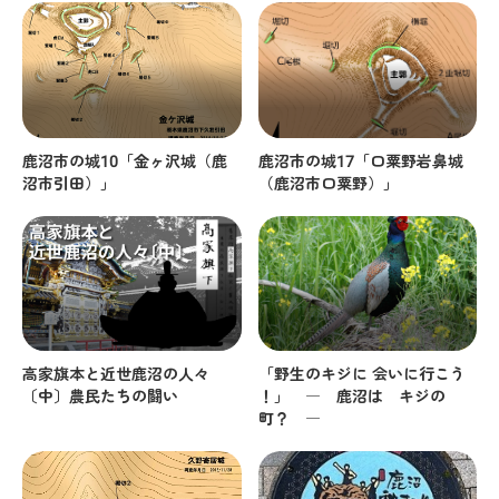
鹿沼市の城10「金ヶ沢城（鹿
鹿沼市の城17「口粟野岩鼻城
沼市引田）」
（鹿沼市口粟野）」
高家旗本と近世鹿沼の人々
「野生のキジに 会いに行こう
〔中〕農民たちの闘い
！」 ― 鹿沼は キジの
町？ ―