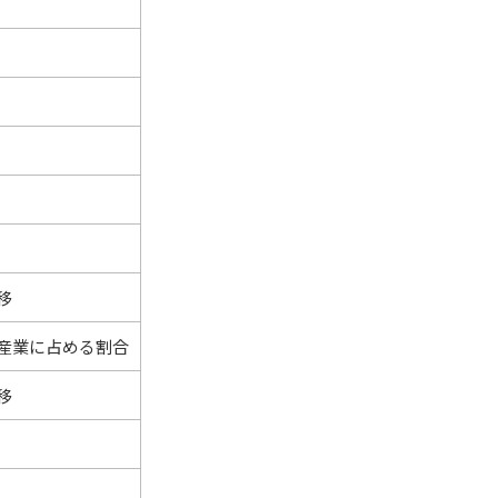
移
産業に占める割合
移