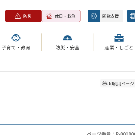
防災
休日・救急
閲覧支援
子育て・教育
防災・安全
産業・しごと
印刷用ページ
ページ番号：P-00100