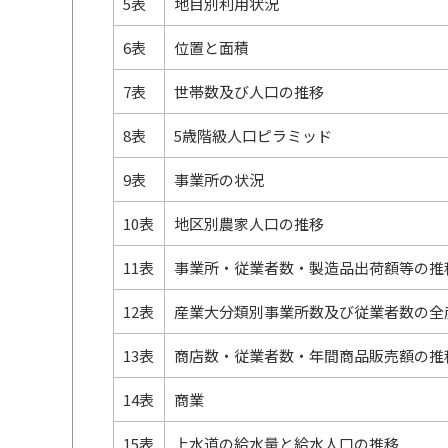
5表
地目別利用状況
6表
位置と面積
7表
世帯数及び人口の推移
8表
5歳階級人口ピラミッド
9表
事業所の状況
10表
地区別農家人口の推移
11表
事業所・従業者数・製造品出荷額等の推
12表
産業大分類別事業所数及び従業者数の全
13表
商店数・従業者数・年間商品販売額の推
14表
商業
15表
上水道の給水量と給水人口の推移