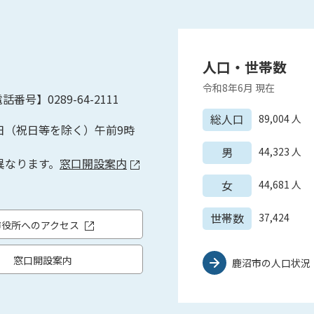
人口・世帯数
令和8年6月
現在
話番号】0289-64-2111
総人口
89,004
人
日（祝日等を除く）午前9時
男
44,323
人
異なります。
窓口開設案内
女
44,681
人
世帯数
37,424
市役所へのアクセス
窓口開設案内
鹿沼市の人口状況