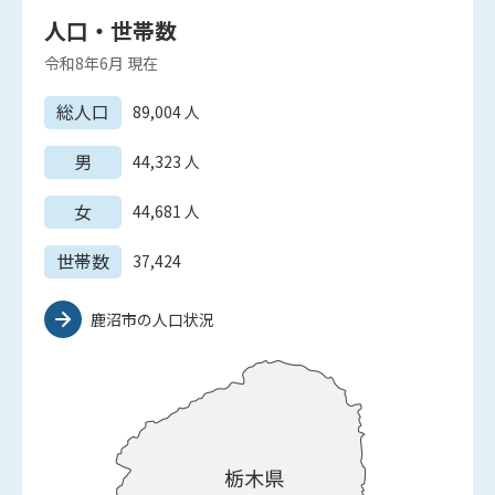
人口・世帯数
令和8年6月
現在
総人口
89,004
人
男
44,323
人
女
44,681
人
世帯数
37,424
鹿沼市の人口状況