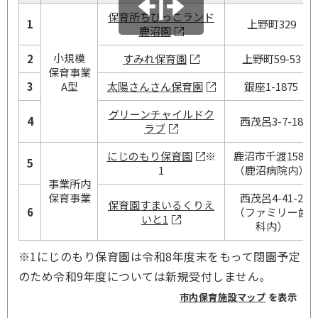
保育所ちびっこランド
1
上野町329
鹿沼園
小規模
2
すみれ保育園
上野町59-53
保育事業
3
A型
太陽さんさん保育園
銀座1-1875
グリーンチャイルドク
4
西茂呂3-7-18
ラブ
にじのもり保育園
※
鹿沼市千渡1585
5
1
（鹿沼病院内）
事業所内
保育事業
西茂呂4-41-2
保育園すまいるくりえ
6
（ファミリー歯
いと1
科内）
※1にじのもり保育園は令和8年度末をもって閉園予定
のため令和9年度については新規受付しません。
市内保育施設マップ
を表示