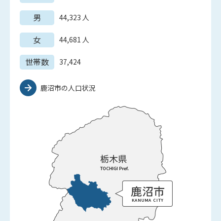
男
44,323
人
女
44,681
人
世帯数
37,424
鹿沼市の人口状況