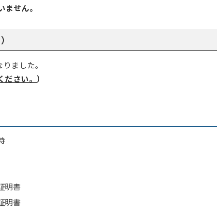
いません。
用）
なりました。
ください。
）
時
証明書
証明書