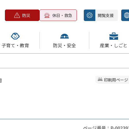
防災
休日・救急
閲覧支援
子育て・教育
防災・安全
産業・しごと
間
印刷用ページ
ページ番号：P-00239