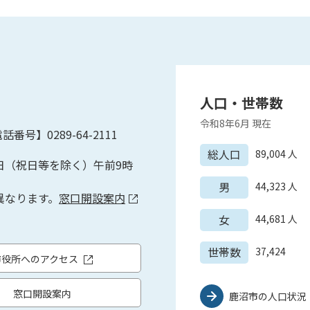
人口・世帯数
令和8年6月
現在
話番号】0289-64-2111
総人口
89,004
人
日（祝日等を除く）午前9時
男
44,323
人
異なります。
窓口開設案内
女
44,681
人
世帯数
37,424
市役所へのアクセス
窓口開設案内
鹿沼市の人口状況