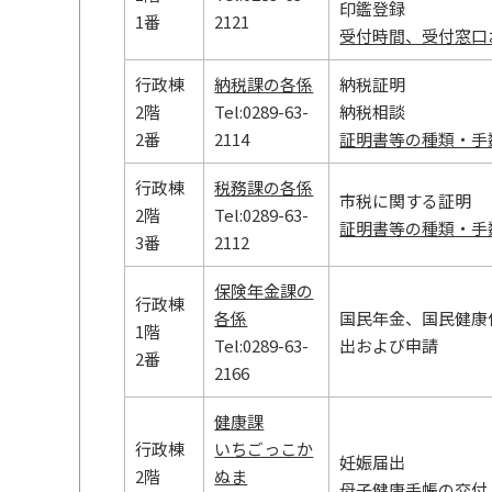
印鑑登録
1番
2121
受付時間、受付窓口
行政棟
納税課の各係
納税証明
2階
Tel:0289-63-
納税相談
2番
2114
証明書等の種類・手
行政棟
税務課の各係
市税に関する証明
2階
Tel:0289-63-
証明書等の種類・手
3番
2112
保険年金課の
行政棟
各係
国民年金、国民健康
1階
Tel:0289-63-
出および申請
2番
2166
健康課
行政棟
いちごっこか
妊娠届出
2階
ぬま
母子健康手帳の交付