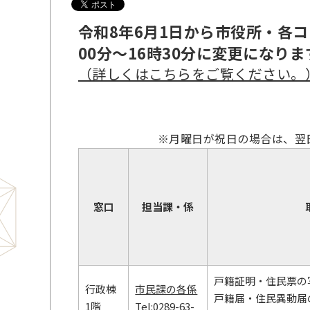
令和8年6月1日から市役所・各
00分～16時30分に変更になりま
（詳しくはこちらをご覧ください。
※月曜日が祝日の場合は、翌
窓口
担当課・係
戸籍証明・住民票の
行政棟
市民課の各係
戸籍届・住民異動届
1階
Tel:0289-63-