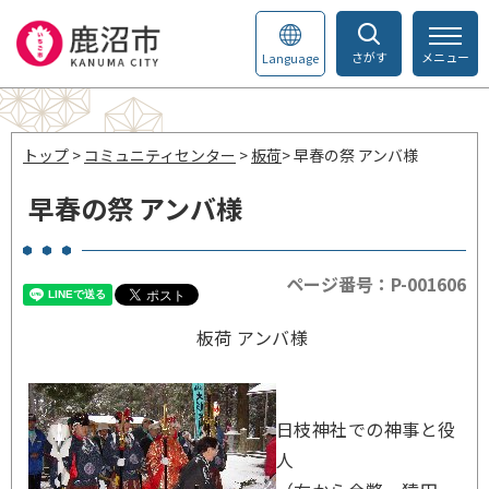
さがす
メニュー
Language
トップ
>
コミュニティセンター
>
板荷
> 早春の祭 アンバ様
早春の祭 アンバ様
ページ番号：P-001606
板荷 アンバ様
日枝神社での神事と役
人