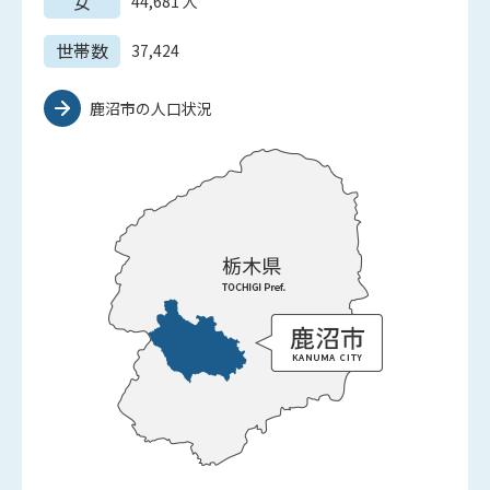
女
44,681
人
世帯数
37,424
鹿沼市の人口状況