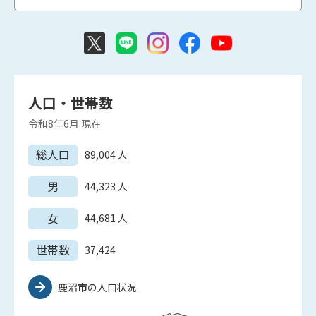
人口・世帯数
令和8年6月
現在
総人口
89,004
人
男
44,323
人
女
44,681
人
世帯数
37,424
鹿沼市の人口状況