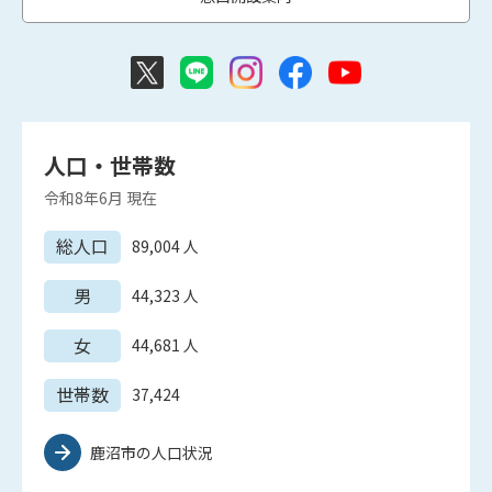
人口・世帯数
令和8年6月
現在
総人口
89,004
人
男
44,323
人
女
44,681
人
世帯数
37,424
鹿沼市の人口状況