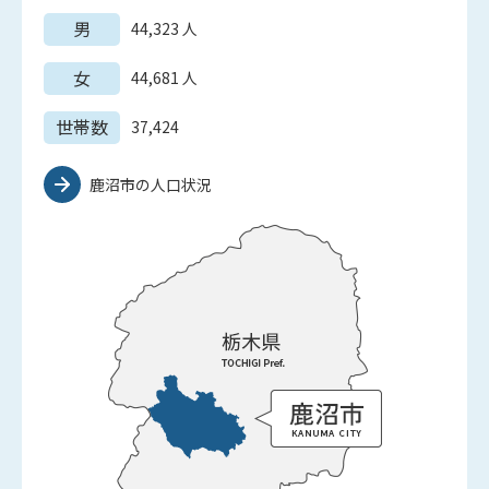
男
44,323
人
女
44,681
人
世帯数
37,424
鹿沼市の人口状況