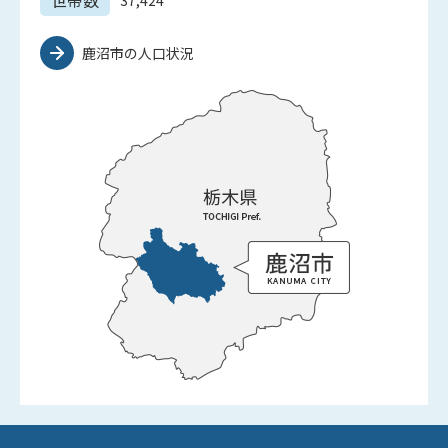
世帯数
37,424
鹿沼市の人口状況