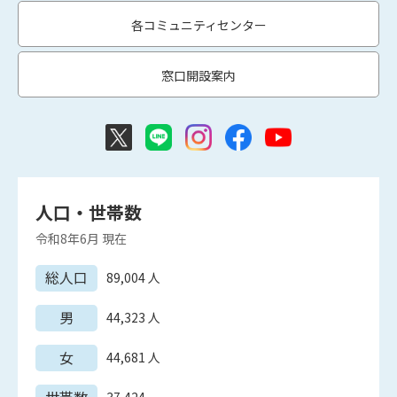
各コミュニティセンター
窓口開設案内
人口・世帯数
令和8年6月
現在
総人口
89,004
人
男
44,323
人
女
44,681
人