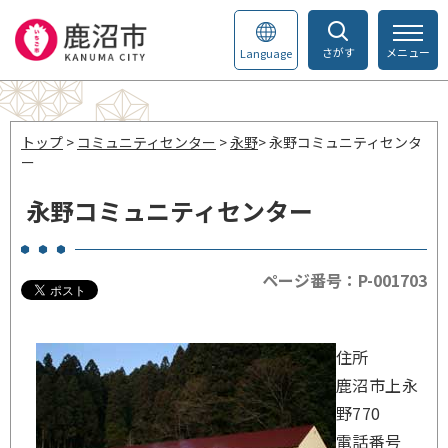
さがす
メニュー
Language
トップ
>
コミュニティセンター
>
永野
> 永野コミュニティセンタ
ー
永野コミュニティセンター
ページ番号：P-001703
住所
鹿沼市上永
野770
電話番号