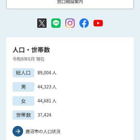
窓口開設案内
人口・世帯数
令和8年6月
現在
総人口
89,004
人
男
44,323
人
女
44,681
人
世帯数
37,424
鹿沼市の人口状況