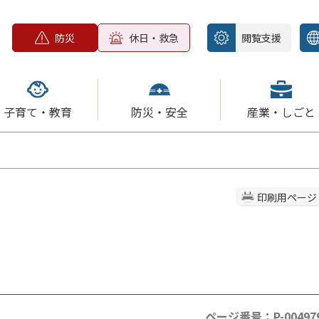
防災
休日・救急
閲覧支援
子育て・教育
防災・安全
産業・しごと
印刷用ページ
ページ番号：P-00497