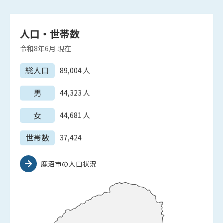
人口・世帯数
令和8年6月
現在
総人口
89,004
人
男
44,323
人
女
44,681
人
世帯数
37,424
鹿沼市の人口状況