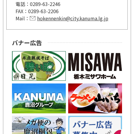
電話：
0289-63-2246
FAX：
0289-63-2206
Mail：
hokennenkin@city.kanuma.lg.jp
バナー広告