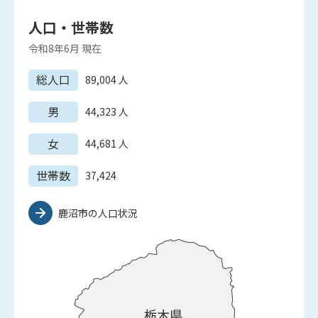
人口・世帯数
令和8年6月
現在
総人口
89,004
人
男
44,323
人
女
44,681
人
世帯数
37,424
鹿沼市の人口状況