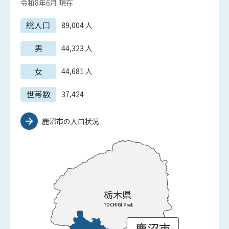
令和8年6月
現在
総人口
89,004
人
男
44,323
人
女
44,681
人
世帯数
37,424
鹿沼市の人口状況