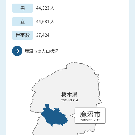
男
44,323
人
女
44,681
人
世帯数
37,424
鹿沼市の人口状況